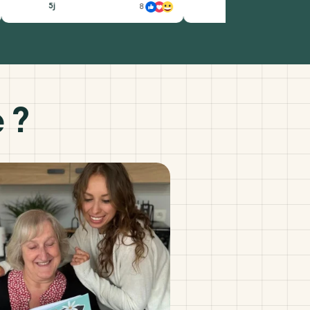
5j
2j
8
54
 ?