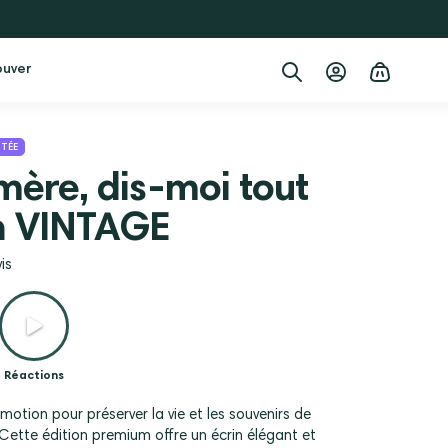
Connexion
Panier
ouver
ITÉE
ère, dis-moi tout
on VINTAGE
is
ues
Réactions
otion pour préserver la vie et les souvenirs de
Cette édition premium offre un écrin élégant et