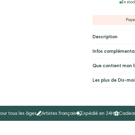
Les souveni
En stock
Pay
Mon chér
Votre amou
Description
Ma chéri
Votre amou
Infos complémenta
Que contient mon li
Les plus de Dis-moi
us les âges
Artistes français
Expédié en 24H
Cadeau origi