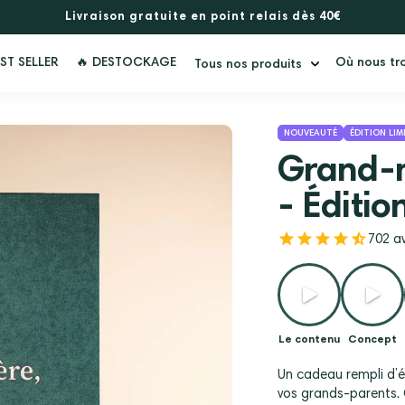
Livraison gratuite en point relais dès 40€
ST SELLER
🔥 DESTOCKAGE
Où nous tr
Tous nos produits
NOUVEAUTÉ
ÉDITION LIM
Grand-m
- Éditi
702
702 av
total
des
critiq
Le contenu
Concept
Un cadeau rempli d’ém
vos grands-parents. 