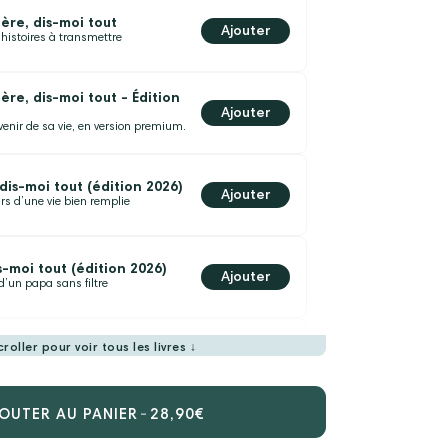
re, dis-moi tout
Ajouter
’histoires à transmettre
re, dis-moi tout - Édition
Ajouter
uvenir de sa vie, en version premium.
is-moi tout (édition 2026)
Ajouter
rs d’une vie bien remplie
s-moi tout (édition 2026)
Ajouter
 d’un papa sans filtre
croller pour voir tous les livres ↓
, dis-moi tout
Ajouter
ences pleines de douceur
OUTER AU PANIER
-
28,90€
 dis-moi tout
Ajouter