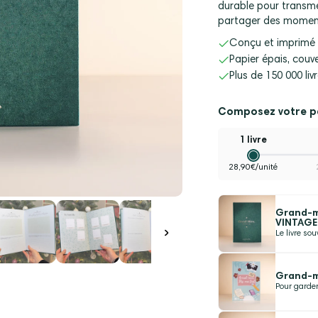
durable pour transmet
partager des moments
Conçu et imprimé 
Papier épais, couve
Plus de 150 000 liv
Composez votre pa
1 livre
28,90€/unité
Grand-mè
VINTAGE
Le livre so
Grand-mè
Pour garder