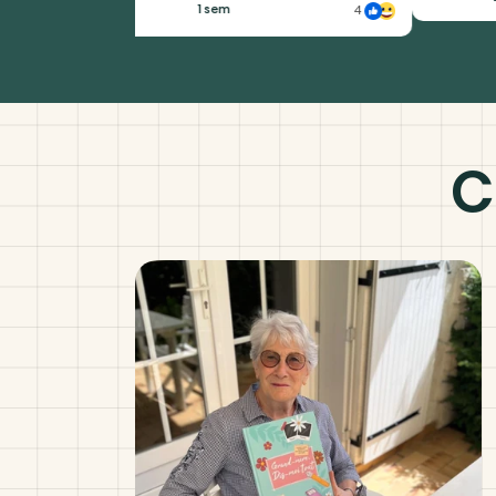
1sem
2
4
C