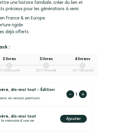
tre une histoire familiale, créer du lien et
 précieux pour les générations à venir.
en France & en Europe
rture rigide
res déjà offerts
ck :
2 livres
3 livres
4 livres+
27,45€/unité
25,97€/unité
24,75€/unité
re, dis-moi tout - Édition
-
+
Diminuer
Augmenter
uvenir, en version premium.
la
la
quantité
quantité
re, dis-moi tout
Ajouter
 la mémoire d’une vie