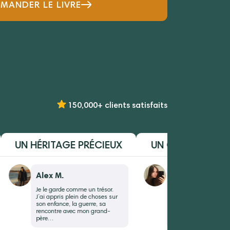
ANDER LE LIVRE
150,000+ clients satisfaits
UN HÉRITAGE PRÉCIEUX
UN CADEAU DIFFÉRE
Alex M.
Margaux B.
Je le garde comme un trésor.
Elle m’a dit : “Maintenant, t
J’ai appris plein de choses sur
sauras tout sur moi.” Rien 
son enfance, la guerre, sa
pour ça, ce livre vaut de l’or 
rencontre avec mon grand-
le relirai chaque fois que so
père…
absence me pèsera.