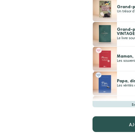
Grand-pè
Un trésor d
Grand-pè
VINTAGE
Le livre so
Maman, d
Les souveni
Papa, di
Les vérités
S
Marraine
Des confid
AJ
Parrain,