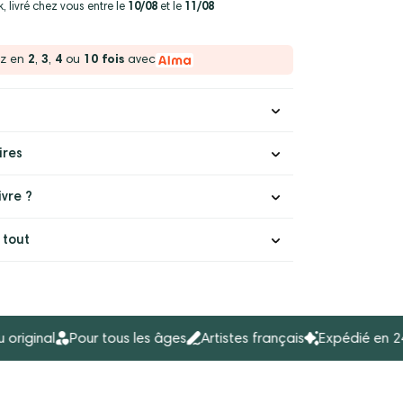
rs d’un lien unique
, livré chez vous entre le
10/08
et le
11/08
ez en
2
,
3
,
4
ou
10 fois
avec
i, dis-moi tout
Ajouter
r, raconté à deux
e, dis-moi tout
Ajouter
r, raconté à deux
ires
vre ?
 tout
nal
Pour tous les âges
Artistes français
Expédié en 24H
C