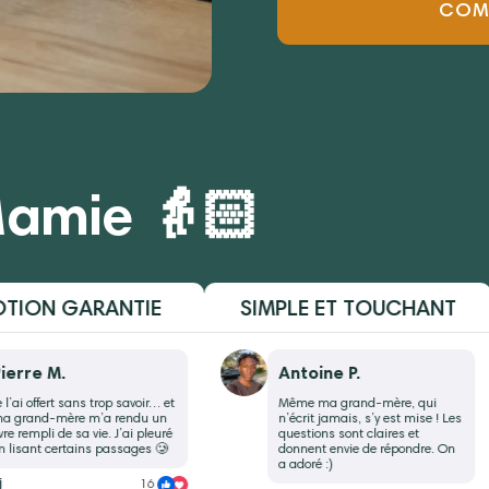
COMM
 Mamie 👵🏻
ON GARANTIE
SIMPLE ET TOUCHANT
e M.
Antoine P.
offert sans trop savoir… et
Même ma grand-mère, qui
nd-mère m’a rendu un
n’écrit jamais, s’y est mise ! Les
mpli de sa vie. J’ai pleuré
questions sont claires et
nt certains passages 🥲
donnent envie de répondre. On
a adoré :)
16